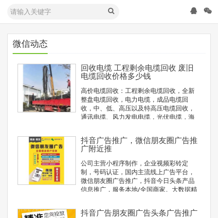
微信动态
回收电缆 工程剩余电缆回收 废旧
电缆回收价格多少钱
高价电缆回收：工程剩余电缆回收，全新
整盘电缆回收，电力电缆，成品电缆回
收，中、低、高压以及特高压电缆回收，
通讯电缆、风力发电电缆，光伏电缆，海
底电缆，特种电缆，裸电缆线，通信电
缆、库存积压电线电缆回收。
抖音广告推广，微信朋友圈广告推
广附近推
公司主营小程序制作，企业视频彩铃定
制，号码认证，国内主流线上广告平台，
微信朋友圈广告推广，抖音今日头条产品
信息推广，服务本地/全国商家。大数据精
准定位客户区域/年龄/消费水平/学历/兴趣
爱好，有专业的设计运营团队，助你低成
抖音广告朋友圈广告头条广告推广
本扩客，线上宣传+营销，提升门店销量。