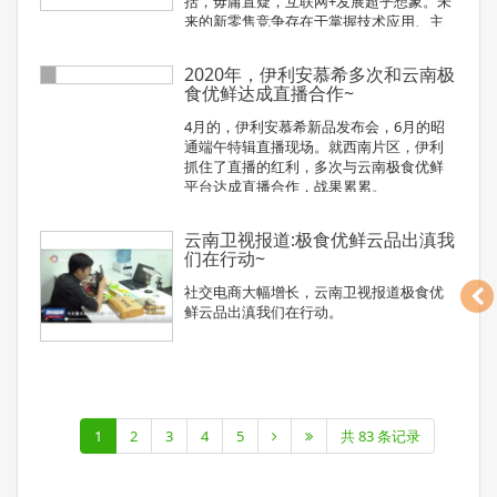
括，毋庸置疑，互联网+发展超乎想象。未
来的新零售竞争存在于掌握技术应用、主
导供应链。
2020年，伊利安慕希多次和云南极
食优鲜达成直播合作~
4月的，伊利安慕希新品发布会，6月的昭
通端午特辑直播现场。就西南片区，伊利
抓住了直播的红利，多次与云南极食优鲜
平台达成直播合作，战果累累。
云南卫视报道:极食优鲜云品出滇我
们在行动~
社交电商大幅增长，云南卫视报道极食优
鲜云品出滇我们在行动。
1
2
3
4
5
共 83 条记录