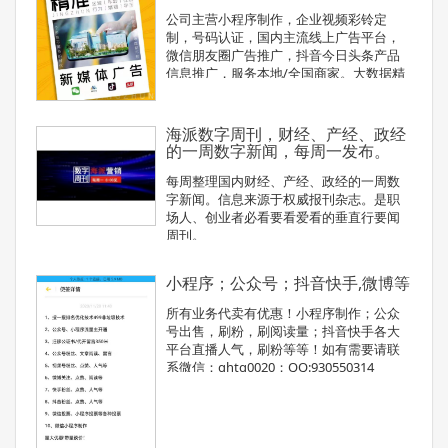
公司主营小程序制作，企业视频彩铃定
制，号码认证，国内主流线上广告平台，
微信朋友圈广告推广，抖音今日头条产品
信息推广，服务本地/全国商家。大数据精
准定位客户区域/年龄/消费水平/学历/兴趣
爱好，有专业的设计运营团队，助你低成
本扩客，线上宣传+营销，提升门店销量。
海派数字周刊，财经、产经、政经
的一周数字新闻，每周一发布。
每周整理国内财经、产经、政经的一周数
字新闻。信息来源于权威报刊杂志。是职
场人、创业者必看要看爱看的垂直行要闻
周刊。
小程序；公众号；抖音快手,微博等
所有业务代卖有优惠！小程序制作；公众
号出售，刷粉，刷阅读量；抖音快手各大
平台直播人气，刷粉等等！如有需要请联
系微信：ghtg0020；QQ:930550314