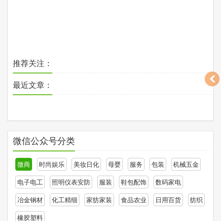
推荐关注：
最近文章：
微信公众号分类
微商
时尚娱乐
美妆日化
母婴
服务
包装
机械五金
电子电工
照明仪表安防
服装
鞋包配饰
数码家电
冶金钢材
化工精细
家纺家装
食品农业
日用百货
纺织
橡胶塑料