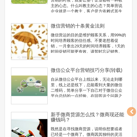
营销的时候，就要让整个企业都有一种教
主的心态。什么叫教主的心态？简单营说
企业就是一个教主，客户是方依赖式其生
存 的，如果离开的教主，那客户就活不下
去难了。传统企业一下改变整个观念是有
微信营销的十条黄金法则
点一难度，但是只要明白点这一点就以做
到的，那就是企业内部所有人
微信营运的目的是维护顾客关系，用99%的
时间培养顾客的信任感。不要老想着促
销，一月拿出29天的时间培养顾客，1天的
时间促销可能更有效。请暂时忘记销售。
微信公众平台营销技巧分享(转载)
自从微信公众平台上线以来，无论走到哪
里，线上还是线下，总能看到大量的微信
二维码，简单分享一下自己对于微信公众
平台总结的一点经验。在回答这个问题之
前希望大家先思考以下四个问题。
新手微商货源怎么找？微商现还能
赚钱吗？
既然是在寻找微商货源，说明你想要或者
已经是一个微商了。微商因其独特的灵活