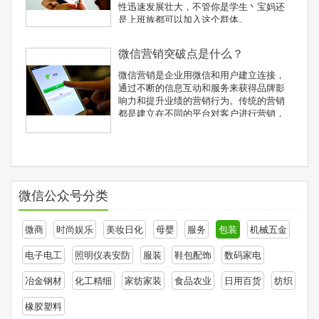
性迅速发展壮大，不管你是学生丶宝妈还
是上班族都可以加入这个群体。
微信营销突破点是什么？
微信营销是企业用微信和用户建立连接，
通过不断的信息互动和服务来获得品牌影
响力和提升业绩的营销行为。传统的营销
都是建立在不同的平台对客户进行营销，
成 本很好，并且还需要不断的重复才有效
果。而微信营销，是基于微信公众号系
统，不仅是CRM系统，更是一个移动服务
平台。所以说，企业用了微信
微信公众号分类
微商
时尚娱乐
美妆日化
母婴
服务
包装
机械五金
电子电工
照明仪表安防
服装
鞋包配饰
数码家电
冶金钢材
化工精细
家纺家装
食品农业
日用百货
纺织
橡胶塑料