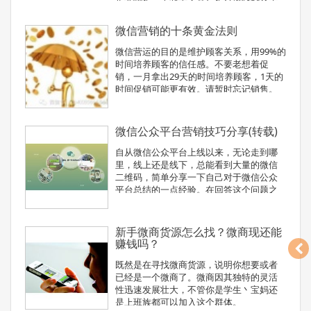
存 的，如果离开的教主，那客户就活不下
去难了。传统企业一下改变整个观念是有
微信营销的十条黄金法则
点一难度，但是只要明白点这一点就以做
到的，那就是企业内部所有人
微信营运的目的是维护顾客关系，用99%的
时间培养顾客的信任感。不要老想着促
销，一月拿出29天的时间培养顾客，1天的
时间促销可能更有效。请暂时忘记销售。
微信公众平台营销技巧分享(转载)
自从微信公众平台上线以来，无论走到哪
里，线上还是线下，总能看到大量的微信
二维码，简单分享一下自己对于微信公众
平台总结的一点经验。在回答这个问题之
前希望大家先思考以下四个问题。
新手微商货源怎么找？微商现还能
赚钱吗？
既然是在寻找微商货源，说明你想要或者
已经是一个微商了。微商因其独特的灵活
性迅速发展壮大，不管你是学生丶宝妈还
是上班族都可以加入这个群体。