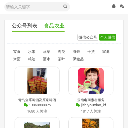
公众号列表：
食品农业
微信公众号
个人微信
零食
水果
蔬菜
肉类
海鲜
干货
家禽
米面
粮油
酒水
茶叶
保健品
青岛全系啤酒及原浆啤酒
云南电商素材服务
13969899975
jishiyouxian_kf
1680 人关注
1817 人关注