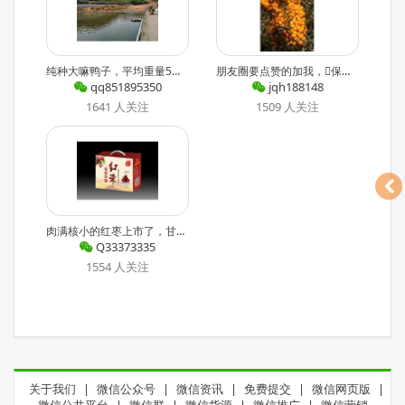
纯种大嘛鸭子，平均重量5斤，喂时自由4月以上！
朋友圈要点赞的加我，保证一辈子不删你，除非你先删的我，我会第一时间赞你。有好的产品也可加我喔，就挣点买菜的钱就好。
qq851895350
jqh188148
1641 人关注
1509 人关注
肉满核小的红枣上市了，甘肃枣园特卖开场了，只要45*，就能买到五斤多的红枣，45*包邮了。入冬了，推荐熬枣粥，枣汤，也可生吃，建议蒸一会等凉了再吃，枣的胶质更完美！喜欢的就微我吧
Q33373335
1554 人关注
关于我们
|
微信公众号
|
微信资讯
|
免费提交
|
微信网页版
|