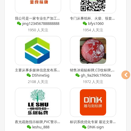
我公司是一家专业生产加工各种金属标牌工艺的工厂,主要生产各种特色不锈钢标牌、不干胶标识牌;铝片标牌;高光标牌、平常,pvc标牌,机械铭牌、电器标牌、家具标牌、打火机标牌、眼镜标牌、等金属标牌 (可以设
专门从事纸杯、火柴、筷套、各类名片、抽纸、钱包纸、手提袋、浮雕标牌、房间牌、单色印刷品、无碳复写、三联收据、画册宣传册、海报、宣传单、说明书、不干胶、信纸、信封、产品包装、高档礼盒等宣传品得印刷.
jing123456788888888
bfys1060
1950 人关注
1954 人关注
主要从事多媒体信息发布系统、连锁零售业信息传播系统、餐饮业数字点餐传播系统、灯俱展播系统、高清视频会议系统等,可以与各行业应用程序无缝链接,与医院叫号系统、航空航班信息系统、银行外汇信息系统完美结合
销售冰箱贴标牌,CD纹标牌,点塑标牌,冲压标牌,车牌架,喷漆标牌,有机玻璃标牌,水晶点塑标牌,标牌包装袋 最近文章：阿迪达斯淘宝2折火爆开团!
DShineSig
gh_9a29dc1f450a
2108 人关注
1972 人关注
夜光疏散指示标牌,PVC警示牌,煤矿反光牌,交通指示牌,小区花草牌,亚克力浮雕酒店门牌,应急灯,标识灯,反光车身贴,写真,喷绘,丝印制作各种材质标识标牌 最近文章：感谢您关注乐树标牌有限责任公司
标识系统优化专家 最近文章：导视系统设计的可读性
leshu_888
DNK-sign