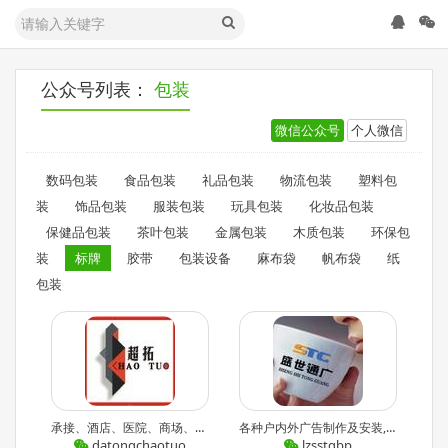
公众号列表：
包装
微信公众号
个人微信
数码包装
食品包装
礼品包装
物流包装
塑料包
装
饰品包装
服装包装
玩具包装
化妆品包装
保健品包装
茶叶包装
金属包装
木质包装
环保包
装
标牌
胶带
包装设备
麻布袋
帆布袋
纸
包装
承接、酒店、医院、商场、企事业单位的标识设计制作安装 最近文章：【超拓*享】教堂标识风景
各种户内外广告制作及安装,企业标识视觉形象工程,铝板反光标识牌. 最近文章：数字标牌应用需注重与营销方案整合
datongchaotuo
lzsstgbp