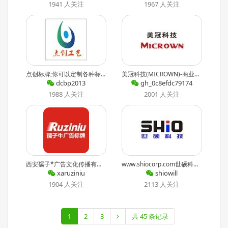
1941 人关注
1967 人关注
点创标牌;你可以定制各种标牌,铭牌;铝制高光,金属腐蚀雕刻,丝印,电铸标牌,三维软标,*体标;也可以享受售后服务. 最近文章：If I could tell you
美冠科技(MICROWN)-商业连锁数字信息传播解决方案专家,以商业显示设备为载体的网络多媒体信息发布系统的研发、生产、销售,针对影视、酒店餐饮、政府、教育、轨道通信、传媒、商场连锁等众多行业提供专业
dcbp2013
gh_0c8efdc79174
1988 人关注
2001 人关注
西安孺子*广告文化传播有限公司;设计制作、展览展示、标识导向、视频宣传片 最近文章：建筑行业几何宣传海报
www.shiocorp.com世硕科技是网络智能数屏显示卓越服务商!从方案设计、定制生产、安装调试、技术支持到后期多媒体内容设计制作等全过程服务,为广大客户提供一站式最满意的多媒体数字信息营销互动发
xaruziniu
shiowill
1904 人关注
2113 人关注
1
2
3
共 45 条记录