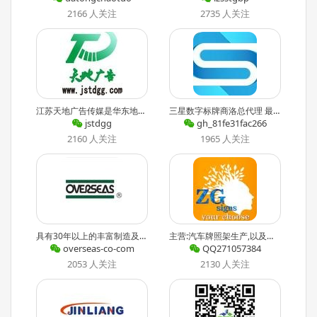
2166 人关注
2735 人关注
江苏天地广告传媒是华东地区最大的广告制作运营商,广积十余载广告经验,已成功为中国数以万计的用户提供富有优质的服务. 最近文章：第二届天地广告-大富豪啤酒节即将开业,敬请期待!集赞有奖
三星数字标牌商洛总代理 最近文章：数字标牌
jstdgg
gh_81fe31fac266
2160 人关注
1965 人关注
具有30年以上的丰富制造及设计酒店设备和标志的经验,专业标志项目为客户度身订做,在香港和上海均有独立的生产厂房,每年承接超过50家4-5星级酒店,总公司设于香港. 公司电话 +86 21 6250 6
主营:汽车牌照架生产,以及铝制塑料品印刷加工.关注我,了解我们的动态. 最近文章：男子买3辆特斯拉只展示不开:30富豪排队想摸
overseas-co-com
QQ271057384
2053 人关注
2130 人关注