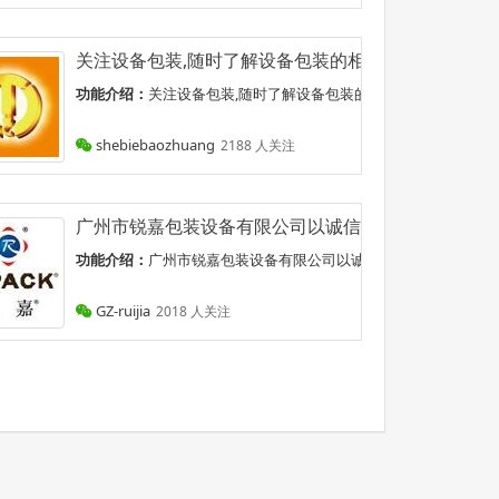
 最近文章：森洋五金配件包装机视频入口(视频详情请点击阅读
关注设备包装,随时了解设备包装的相关资讯,为设备提
最近文章：森洋五...
功能介绍：
关注设备包装,随时了解设备包装的相关资讯,为设备提供安
商品信息、商品买卖、订单商谈、地摊论坛、行情会展、宝贝鉴定等等服务。
shebiebaozhuang
2188 人关注
培训及技术支持;先进的油墨耗材的特殊订制及应用;终生配件支持和
广州市锐嘉包装设备有限公司以诚信为原则,为广大制造
防设备平台官方微博,主营国际消防设备交流及推广,为我国消防装备建设提
及技术支持;先...
功能介绍：
广州市锐嘉包装设备有限公司以诚信为原则,为广大制造企
GZ-ruijia
2018 人关注
流结合互联网、信息技术和传统物流服务,创造新的颠覆性商业模式整合中国