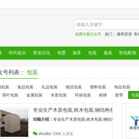
免费注册公众号
热门：
微商货源
美
商
时尚娱乐
美妆日化
母婴
服务
包装
服装
鞋包配饰
众号列表：
包装
码包装
食品包装
礼品包装
物流包装
塑料包装
饰品包装
茶叶包装
金属包装
木质包装
环保包装
标牌
胶带
包
专业生产木质包装,铁木包装,钢结构包装,集装箱
功能介绍：
专业生产木质包装,铁木包装,钢结构包装,集装箱装箱
shcsbz
2389 人关注