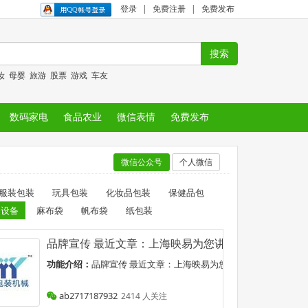
登录
|
免费注册
|
免费发布
妆
母婴
旅游
股票
游戏
车友
数码家电
食品农业
微信表情
免费发布
微信公众号
个人微信
服装包装
玩具包装
化妆品包装
保健品包
装设备
麻布袋
帆布袋
纸包装
装箱及内固定,大型设备移位,实现包装一站式供应及整合服务. 
品牌宣传 最近文章：上海映易为您讲解:全自动套标机
及内固定,大型...
功能介绍：
品牌宣传 最近文章：上海映易为您讲解:全自动套标机的保
ab2717187932
2414 人关注